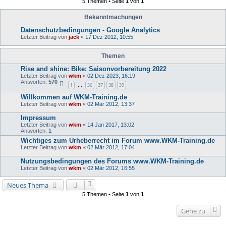
5 Themen • Seite
1
von
1
Bekanntmachungen
Datenschutzbedingungen - Google Analytics
Letzter Beitrag von
jack
«
17 Dez 2012, 10:55
Themen
Rise and shine: Bike: Saisonvorbereitung 2022
Letzter Beitrag von
wkm
«
02 Dez 2023, 16:19
Antworten:
570
1
36
37
38
39
…
Willkommen auf WKM-Training.de
Letzter Beitrag von
wkm
«
02 Mär 2012, 13:37
Impressum
Letzter Beitrag von
wkm
«
14 Jan 2017, 13:02
Antworten:
1
Wichtiges zum Urheberrecht im Forum www.WKM-Training.de
Letzter Beitrag von
wkm
«
02 Mär 2012, 17:04
Nutzungsbedingungen des Forums www.WKM-Training.de
Letzter Beitrag von
wkm
«
02 Mär 2012, 16:55
Neues Thema
5 Themen • Seite
1
von
1
Gehe zu