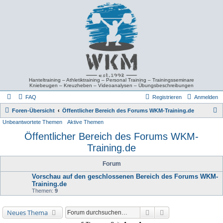
Hanteltraining – Athletiktraining – Personal Training – Trainingsseminare
Kniebeugen – Kreuzheben – Videoanalysen – Übungsbeschreibungen
FAQ
Registrieren
Anmelden
S
Foren-Übersicht
Öffentlicher Bereich des Forums WKM-Training.de
Unbeantwortete Themen
Aktive Themen
u
Öffentlicher Bereich des Forums WKM-
c
Training.de
h
e
Forum
Vorschau auf den geschlossenen Bereich des Forums WKM-
Training.de
Themen:
9
Suche
Erweiterte Suche
Neues Thema