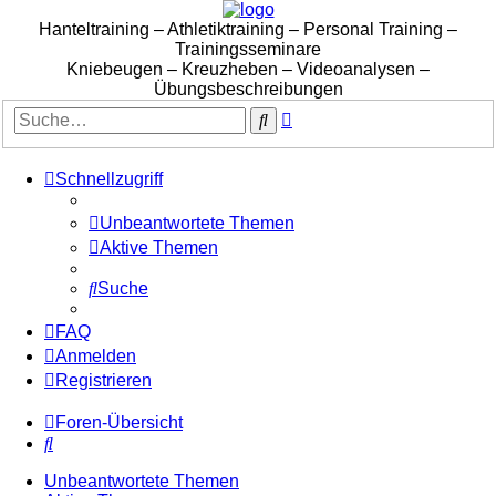
Hanteltraining – Athletiktraining – Personal Training –
Trainingsseminare
Kniebeugen – Kreuzheben – Videoanalysen –
Übungsbeschreibungen
Erweiterte
Suche
Suche
Schnellzugriff
Unbeantwortete Themen
Aktive Themen
Suche
FAQ
Anmelden
Registrieren
Foren-Übersicht
Suche
Unbeantwortete Themen