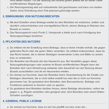
nicht weiter nutzen. Für die Nutzung des Boards gelten jeweils die an dieser Stelle
veröffentlichten Regelungen.
Der Nutzungsvertrag wird auf unbestimmte Zeit geschlossen und kann von beiden
Seiten ohne Einhaltung einer Frist jederzeit gekündigt werden.
2. EINRÄUMUNG VON NUTZUNGSRECHTEN
Mit dem Erstellen eines Beitrags erteilst du dem Betreiber ein einfaches, zeitlich und
räumlich unbeschränktes und unentgeltliches Recht, deinen Beitrag im Rahmen des
Boards zu nutzen.
Das Nutzungsrecht nach Punkt 2, Unterpunkt a bleibt auch nach Kündigung des
Nutzungsvertrages bestehen.
3. PFLICHTEN DES NUTZERS
Du erklärst mit der Erstellung eines Beitrags, dass er keine Inhalte enthält, die gegen
geltendes Recht oder die guten Sitten verstoßen. Du erklärst insbesondere, dass du
das Recht besitzt, die in deinen Beiträgen verwendeten Links und Bilder zu setzen
bzw. zu verwenden.
Der Betreiber des Boards übt das Hausrecht aus. Bei Verstößen gegen diese
Nutzungsbedingungen oder anderer im Board veröffentlichten Regeln kann der
Betreiber dich nach Abmahnung zeitweise oder dauerhaft von der Nutzung dieses
Boards ausschließen und dir ein Hausverbot erteilen.
Du nimmst zur Kenntnis, dass der Betreiber keine Verantwortung für die Inhalte von
Beiträgen übernimmt, die er nicht selbst erstellt hat oder die er nicht zur Kenntnis
genommen hat. Du gestattest dem Betreiber, dein Benutzerkonto, Beiträge und
Funktionen jederzeit zu löschen oder zu sperren.
Du gestattest dem Betreiber darüber hinaus, deine Beiträge abzuändern, sofern sie
gegen o. g. Regeln verstoßen oder geeignet sind, dem Betreiber oder einem Dritten
Schaden zuzufügen.
4. GENERAL PUBLIC LICENSE
Du nimmst zur Kenntnis, dass es sich bei phpBB um eine unter der „