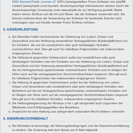
GNU General Public License v2
“ (GPL) bereitgestellten Foren-Software von phpBB
Limited (www.phpbb.com) handelt; deutschsprachige Informationen werden durch die
deutschsprachige Community unter www.phpbb.de zur Verfügung gestellt. Beide
haben keinen Einfluss auf die Art und Weise, wie die Software verwendet wird. Sie
können insbesondere die Verwendung der Software für bestimmte Zwecke nicht
untersagen oder auf Inhalte fremder Foren Einfluss nehmen.
5. GEWÄHRLEISTUNG
Der Betreiber haftet mit Ausnahme der Verletzung von Leben, Körper und
Gesundheit und der Verletzung wesentlicher Vertragspflichten (Kardinalpflichten) nur
für Schäden, die auf ein vorsätzliches oder grob fahrlässiges Verhalten
zurückzuführen sind. Dies gilt auch für mittelbare Folgeschäden wie insbesondere
entgangenen Gewinn.
Die Haftung ist gegenüber Verbrauchern außer bei vorsätzlichem oder grob
fahrlässigem Verhalten oder bei Schäden aus der Verletzung von Leben, Körper und
Gesundheit und der Verletzung wesentlicher Vertragspflichten (Kardinalpflichten) auf
die bei Vertragsschluss typischerweise vorhersehbaren Schäden und im übrigen der
Höhe nach auf die vertragstypischen Durchschnittsschäden begrenzt. Dies gilt auch
für mittelbare Folgeschäden wie insbesondere entgangenen Gewinn.
Die Haftung ist gegenüber Unternehmern außer bei der Verletzung von Leben,
Körper und Gesundheit oder vorsätzlichem oder grob fahrlässigem Verhalten des
Betreibers auf die bei Vertragsschluss typischerweise vorhersehbaren Schäden und
im Übrigen der Höhe nach auf die vertragstypischen Durchschnittsschäden begrenzt.
Dies gilt auch für mittelbare Schäden, insbesondere entgangenen Gewinn.
Die Haftungsbegrenzung der Absätze a bis c gilt sinngemäß auch zugunsten der
Mitarbeiter und Erfüllungsgehilfen des Betreibers.
Ansprüche für eine Haftung aus zwingendem nationalem Recht bleiben unberührt.
6. ÄNDERUNGSVORBEHALT
Der Betreiber ist berechtigt, die Nutzungsbedingungen und die Datenschutzerklärung
zu ändern. Die Änderung wird dem Nutzer per E-Mail mitgeteilt.