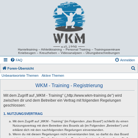
Hanteltraining – Athletiktraining – Personal Training – Trainingsseminare
Kniebeugen – Kreuzheben – Videoanalysen – Übungsbeschreibungen
FAQ
Anmelden
S
Foren-Übersicht
Unbeantwortete Themen
Aktive Themen
u
c
WKM - Training - Registrierung
h
Mit dem Zugriff auf „WKM - Training“ („http://www.wkm-training.de“) wird
e
zwischen dir und dem Betreiber ein Vertrag mit folgenden Regelungen
geschlossen:
1. NUTZUNGSVERTRAG
Mit dem Zugriff auf „WKM - Training“ (im Folgenden „das Board“) schließt du einen
Nutzungsvertrag mit dem Betreiber des Boards ab (im Folgenden „Betreiber“) und
erklärst dich mit den nachfolgenden Regelungen einverstanden.
Wenn du mit diesen Regelungen nicht einverstanden bist, so darfst du das Board