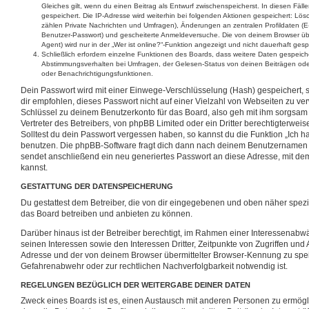
Gleiches gilt, wenn du einen Beitrag als Entwurf zwischenspeicherst. In diesen Fäll
gespeichert. Die IP-Adresse wird weiterhin bei folgenden Aktionen gespeichert: L
zählen Private Nachrichten und Umfragen), Änderungen an zentralen Profildaten (E-
Benutzer-Passwort) und gescheiterte Anmeldeversuche. Die von deinem Browser üb
Agent) wird nur in der „Wer ist online?“-Funktion angezeigt und nicht dauerhaft gesp
Schließlich erfordern einzelne Funktionen des Boards, dass weitere Daten gespeic
Abstimmungsverhalten bei Umfragen, der Gelesen-Status von deinen Beiträgen oder 
oder Benachrichtigungsfunktionen.
Dein Passwort wird mit einer Einwege-Verschlüsselung (Hash) gespeichert, so
dir empfohlen, dieses Passwort nicht auf einer Vielzahl von Webseiten zu ve
Schlüssel zu deinem Benutzerkonto für das Board, also geh mit ihm sorgsam
Vertreter des Betreibers, von phpBB Limited oder ein Dritter berechtigterwe
Solltest du dein Passwort vergessen haben, so kannst du die Funktion „Ich 
benutzen. Die phpBB-Software fragt dich dann nach deinem Benutzernamen
sendet anschließend ein neu generiertes Passwort an diese Adresse, mit de
kannst.
GESTATTUNG DER DATENSPEICHERUNG
Du gestattest dem Betreiber, die von dir eingegebenen und oben näher spezi
das Board betreiben und anbieten zu können.
Darüber hinaus ist der Betreiber berechtigt, im Rahmen einer Interessena
seinen Interessen sowie den Interessen Dritter, Zeitpunkte von Zugriffen un
Adresse und der von deinem Browser übermittelter Browser-Kennung zu speic
Gefahrenabwehr oder zur rechtlichen Nachverfolgbarkeit notwendig ist.
REGELUNGEN BEZÜGLICH DER WEITERGABE DEINER DATEN
Zweck eines Boards ist es, einen Austausch mit anderen Personen zu ermögli