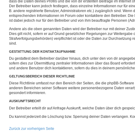
dass die Daten deines Profils und die von dir erstellten Beiträge im Internet 
Der Betreiber kann jedoch festlegen, dass einzelne Informationen nur für ein
B. andere registrierte Benutzer, Administratoren etc.) zugänglich sind. Wenn
entsprechenden Informationen im Forum oder kontaktiere den Betreiber. Die 
ist dabei jedoch nur für den Betreiber und von ihm beauftragte Personen (Adm
Andere als die oben genannten Daten wird der Betreiber nur mit deiner Zust
Dies gilt nicht, sofern er auf Grund gesetzlicher Regelungen zur Weitergabe d
Strafverfolgungsbehörden) verpflichtet ist oder die Daten zur Durchsetzung re
sind.
GESTATTUNG DER KONTAKTAUFNAHME
Du gestattest dem Betreiber darüber hinaus, dich unter den von dir angegeb
sofern dies zur Übermittlung zentraler Informationen über das Board erforderl
und andere Benutzer dich kontaktieren, sofern du dies in deinem persönlichen
GELTUNGSBEREICH DIESER RICHTLINIE
Diese Richtlinie umfasst nur den Bereich der Seiten, die die phpBB-Software
anderen Bereichen seiner Software weitere personenbezogene Daten verarbei
gesondert informieren.
AUSKUNFTSRECHT
Der Betreiber erteilt dir auf Anfrage Auskunft, welche Daten über dich gespeic
Du kannst jederzeit die Löschung bzw. Sperrung deiner Daten verlangen. Konta
Zurück zur vorherigen Seite