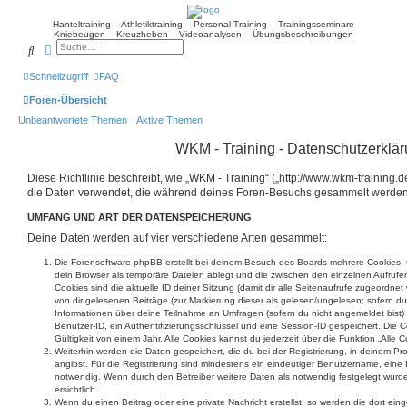
Hanteltraining – Athletiktraining – Personal Training – Trainingsseminare
Kniebeugen – Kreuzheben – Videoanalysen – Übungsbeschreibungen
Suche
Erweiterte Suche
Schnellzugriff
FAQ
Foren-Übersicht
Unbeantwortete Themen
Aktive Themen
WKM - Training - Datenschutzerklä
Diese Richtlinie beschreibt, wie „WKM - Training“ („http://www.wkm-training.d
die Daten verwendet, die während deines Foren-Besuchs gesammelt werden
UMFANG UND ART DER DATENSPEICHERUNG
Deine Daten werden auf vier verschiedene Arten gesammelt:
Die Forensoftware phpBB erstellt bei deinem Besuch des Boards mehrere Cookies. C
dein Browser als temporäre Dateien ablegt und die zwischen den einzelnen Aufrufen
Cookies sind die aktuelle ID deiner Sitzung (damit dir alle Seitenaufrufe zugeordne
von dir gelesenen Beiträge (zur Markierung dieser als gelesen/ungelesen; sofern du
Informationen über deine Teilnahme an Umfragen (sofern du nicht angemeldet bist)
Benutzer-ID, ein Authentifizierungsschlüssel und eine Session-ID gespeichert. Die
Gültigkeit von einem Jahr. Alle Cookies kannst du jederzeit über die Funktion „Alle 
Weiterhin werden die Daten gespeichert, die du bei der Registrierung, in deinem Pr
angibst. Für die Registrierung sind mindestens ein eindeutiger Benutzername, eine
notwendig. Wenn durch den Betreiber weitere Daten als notwendig festgelegt wurden
ersichtlich.
Wenn du einen Beitrag oder eine private Nachricht erstellst, so werden die dort ei