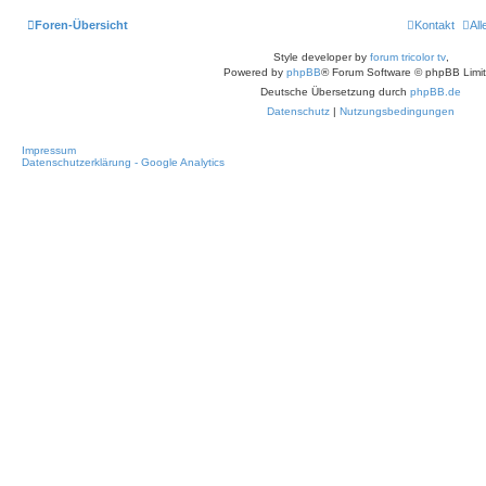
Foren-Übersicht
Kontakt
Al
Style developer by
forum tricolor tv
,
Powered by
phpBB
® Forum Software © phpBB Limi
Deutsche Übersetzung durch
phpBB.de
Datenschutz
|
Nutzungsbedingungen
Impressum
Datenschutzerklärung - Google Analytics