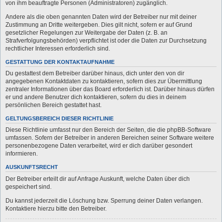
von ihm beauftragte Personen (Administratoren) zugänglich.
Andere als die oben genannten Daten wird der Betreiber nur mit deiner
Zustimmung an Dritte weitergeben. Dies gilt nicht, sofern er auf Grund
gesetzlicher Regelungen zur Weitergabe der Daten (z. B. an
Strafverfolgungsbehörden) verpflichtet ist oder die Daten zur Durchsetzung
rechtlicher Interessen erforderlich sind.
GESTATTUNG DER KONTAKTAUFNAHME
Du gestattest dem Betreiber darüber hinaus, dich unter den von dir
angegebenen Kontaktdaten zu kontaktieren, sofern dies zur Übermittlung
zentraler Informationen über das Board erforderlich ist. Darüber hinaus dürfen
er und andere Benutzer dich kontaktieren, sofern du dies in deinem
persönlichen Bereich gestattet hast.
GELTUNGSBEREICH DIESER RICHTLINIE
Diese Richtlinie umfasst nur den Bereich der Seiten, die die phpBB-Software
umfassen. Sofern der Betreiber in anderen Bereichen seiner Software weitere
personenbezogene Daten verarbeitet, wird er dich darüber gesondert
informieren.
AUSKUNFTSRECHT
Der Betreiber erteilt dir auf Anfrage Auskunft, welche Daten über dich
gespeichert sind.
Du kannst jederzeit die Löschung bzw. Sperrung deiner Daten verlangen.
Kontaktiere hierzu bitte den Betreiber.