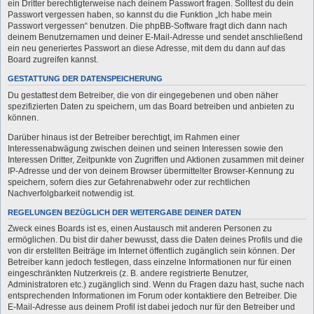
ein Dritter berechtigterweise nach deinem Passwort fragen. Solltest du dein
Passwort vergessen haben, so kannst du die Funktion „Ich habe mein
Passwort vergessen“ benutzen. Die phpBB-Software fragt dich dann nach
deinem Benutzernamen und deiner E-Mail-Adresse und sendet anschließend
ein neu generiertes Passwort an diese Adresse, mit dem du dann auf das
Board zugreifen kannst.
GESTATTUNG DER DATENSPEICHERUNG
Du gestattest dem Betreiber, die von dir eingegebenen und oben näher
spezifizierten Daten zu speichern, um das Board betreiben und anbieten zu
können.
Darüber hinaus ist der Betreiber berechtigt, im Rahmen einer
Interessenabwägung zwischen deinen und seinen Interessen sowie den
Interessen Dritter, Zeitpunkte von Zugriffen und Aktionen zusammen mit deiner
IP-Adresse und der von deinem Browser übermittelter Browser-Kennung zu
speichern, sofern dies zur Gefahrenabwehr oder zur rechtlichen
Nachverfolgbarkeit notwendig ist.
REGELUNGEN BEZÜGLICH DER WEITERGABE DEINER DATEN
Zweck eines Boards ist es, einen Austausch mit anderen Personen zu
ermöglichen. Du bist dir daher bewusst, dass die Daten deines Profils und die
von dir erstellten Beiträge im Internet öffentlich zugänglich sein können. Der
Betreiber kann jedoch festlegen, dass einzelne Informationen nur für einen
eingeschränkten Nutzerkreis (z. B. andere registrierte Benutzer,
Administratoren etc.) zugänglich sind. Wenn du Fragen dazu hast, suche nach
entsprechenden Informationen im Forum oder kontaktiere den Betreiber. Die
E-Mail-Adresse aus deinem Profil ist dabei jedoch nur für den Betreiber und