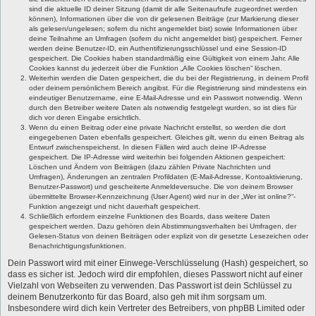
sind die aktuelle ID deiner Sitzung (damit dir alle Seitenaufrufe zugeordnet werden
können), Informationen über die von dir gelesenen Beiträge (zur Markierung dieser
als gelesen/ungelesen; sofern du nicht angemeldet bist) sowie Informationen über
deine Teilnahme an Umfragen (sofern du nicht angemeldet bist) gespeichert. Ferner
werden deine Benutzer-ID, ein Authentifizierungsschlüssel und eine Session-ID
gespeichert. Die Cookies haben standardmäßig eine Gültigkeit von einem Jahr. Alle
Cookies kannst du jederzeit über die Funktion „Alle Cookies löschen“ löschen.
Weiterhin werden die Daten gespeichert, die du bei der Registrierung, in deinem Profil
oder deinem persönlichem Bereich angibst. Für die Registrierung sind mindestens ein
eindeutiger Benutzername, eine E-Mail-Adresse und ein Passwort notwendig. Wenn
durch den Betreiber weitere Daten als notwendig festgelegt wurden, so ist dies für
dich vor deren Eingabe ersichtlich.
Wenn du einen Beitrag oder eine private Nachricht erstellst, so werden die dort
eingegebenen Daten ebenfalls gespeichert. Gleiches gilt, wenn du einen Beitrag als
Entwurf zwischenspeicherst. In diesen Fällen wird auch deine IP-Adresse
gespeichert. Die IP-Adresse wird weiterhin bei folgenden Aktionen gespeichert:
Löschen und Ändern von Beiträgen (dazu zählen Private Nachrichten und
Umfragen), Änderungen an zentralen Profildaten (E-Mail-Adresse, Kontoaktivierung,
Benutzer-Passwort) und gescheiterte Anmeldeversuche. Die von deinem Browser
übermittelte Browser-Kennzeichnung (User Agent) wird nur in der „Wer ist online?“-
Funktion angezeigt und nicht dauerhaft gespeichert.
Schließlich erfordern einzelne Funktionen des Boards, dass weitere Daten
gespeichert werden. Dazu gehören dein Abstimmungsverhalten bei Umfragen, der
Gelesen-Status von deinen Beiträgen oder explizit von dir gesetzte Lesezeichen oder
Benachrichtigungsfunktionen.
Dein Passwort wird mit einer Einwege-Verschlüsselung (Hash) gespeichert, so
dass es sicher ist. Jedoch wird dir empfohlen, dieses Passwort nicht auf einer
Vielzahl von Webseiten zu verwenden. Das Passwort ist dein Schlüssel zu
deinem Benutzerkonto für das Board, also geh mit ihm sorgsam um.
Insbesondere wird dich kein Vertreter des Betreibers, von phpBB Limited oder