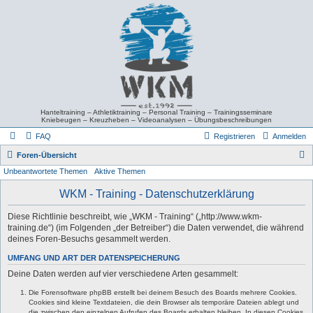
Hanteltraining – Athletiktraining – Personal Training – Trainingsseminare
Kniebeugen – Kreuzheben – Videoanalysen – Übungsbeschreibungen
FAQ
Registrieren
Anmelden
S
Foren-Übersicht
Unbeantwortete Themen
Aktive Themen
u
c
WKM - Training - Datenschutzerklärung
h
Diese Richtlinie beschreibt, wie „WKM - Training“ („http://www.wkm-
e
training.de“) (im Folgenden „der Betreiber“) die Daten verwendet, die während
deines Foren-Besuchs gesammelt werden.
UMFANG UND ART DER DATENSPEICHERUNG
Deine Daten werden auf vier verschiedene Arten gesammelt:
Die Forensoftware phpBB erstellt bei deinem Besuch des Boards mehrere Cookies.
Cookies sind kleine Textdateien, die dein Browser als temporäre Dateien ablegt und
die zwischen den einzelnen Aufrufen des Boards erhalten bleiben. In diesen Cookies