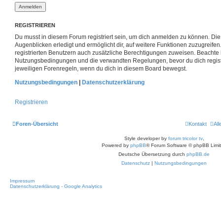
REGISTRIEREN
Du musst in diesem Forum registriert sein, um dich anmelden zu können. Die 
Augenblicken erledigt und ermöglicht dir, auf weitere Funktionen zuzugreife
registrierten Benutzern auch zusätzliche Berechtigungen zuweisen. Beachte 
Nutzungsbedingungen und die verwandten Regelungen, bevor du dich registri
jeweiligen Forenregeln, wenn du dich in diesem Board bewegst.
Nutzungsbedingungen
|
Datenschutzerklärung
Registrieren
Foren-Übersicht
Kontakt
Al
Style developer by
forum tricolor tv
,
Powered by
phpBB
® Forum Software © phpBB Limi
Deutsche Übersetzung durch
phpBB.de
Datenschutz
|
Nutzungsbedingungen
Impressum
Datenschutzerklärung - Google Analytics