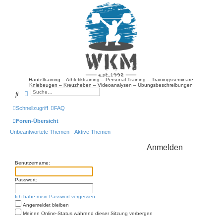
Hanteltraining – Athletiktraining – Personal Training – Trainingsseminare
Kniebeugen – Kreuzheben – Videoanalysen – Übungsbeschreibungen
Suche
Erweiterte Suche
Schnellzugriff
FAQ
Foren-Übersicht
Unbeantwortete Themen
Aktive Themen
Anmelden
Benutzername:
Passwort:
Ich habe mein Passwort vergessen
Angemeldet bleiben
Meinen Online-Status während dieser Sitzung verbergen