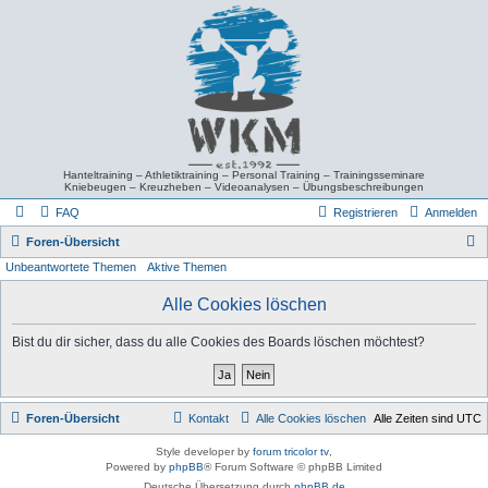
Hanteltraining – Athletiktraining – Personal Training – Trainingsseminare
Kniebeugen – Kreuzheben – Videoanalysen – Übungsbeschreibungen
FAQ
Registrieren
Anmelden
S
Foren-Übersicht
Unbeantwortete Themen
Aktive Themen
u
c
Alle Cookies löschen
h
Bist du dir sicher, dass du alle Cookies des Boards löschen möchtest?
e
Foren-Übersicht
Kontakt
Alle Cookies löschen
Alle Zeiten sind
UTC
Style developer by
forum tricolor tv
,
Powered by
phpBB
® Forum Software © phpBB Limited
Deutsche Übersetzung durch
phpBB.de