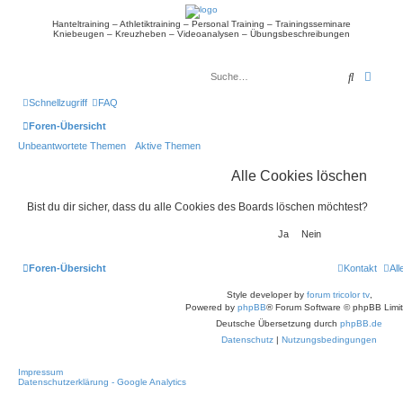
Hanteltraining – Athletiktraining – Personal Training – Trainingsseminare
Kniebeugen – Kreuzheben – Videoanalysen – Übungsbeschreibungen
Suche
Erwei
Schnellzugriff
FAQ
Foren-Übersicht
Unbeantwortete Themen
Aktive Themen
Alle Cookies löschen
Bist du dir sicher, dass du alle Cookies des Boards löschen möchtest?
Foren-Übersicht
Kontakt
Al
Style developer by
forum tricolor tv
,
Powered by
phpBB
® Forum Software © phpBB Limi
Deutsche Übersetzung durch
phpBB.de
Datenschutz
|
Nutzungsbedingungen
Impressum
Datenschutzerklärung - Google Analytics