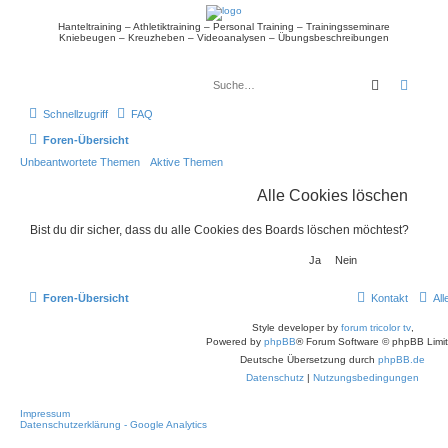
Hanteltraining – Athletiktraining – Personal Training – Trainingsseminare
Kniebeugen – Kreuzheben – Videoanalysen – Übungsbeschreibungen
Suche
Erwei
Schnellzugriff
FAQ
Foren-Übersicht
Unbeantwortete Themen
Aktive Themen
Alle Cookies löschen
Bist du dir sicher, dass du alle Cookies des Boards löschen möchtest?
Foren-Übersicht
Kontakt
Al
Style developer by
forum tricolor tv
,
Powered by
phpBB
® Forum Software © phpBB Limi
Deutsche Übersetzung durch
phpBB.de
Datenschutz
|
Nutzungsbedingungen
Impressum
Datenschutzerklärung - Google Analytics