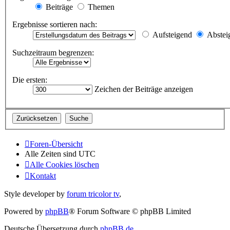
Beiträge
Themen
Ergebnisse sortieren nach:
Aufsteigend
Abstei
Suchzeitraum begrenzen:
Die ersten:
Zeichen der Beiträge anzeigen
Foren-Übersicht
Alle Zeiten sind
UTC
Alle Cookies löschen
Kontakt
Style developer by
forum tricolor tv
,
Powered by
phpBB
® Forum Software © phpBB Limited
Deutsche Übersetzung durch
phpBB.de