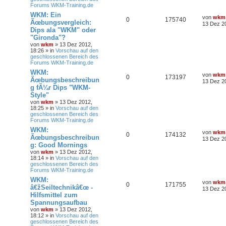
Forums WKM-Training.de
WKM: Ein
von
wkm
0
175740
Ãœbungsvergleich:
13 Dez 2
Dips ala "WKM" oder
"Gironda"?
von
wkm
» 13 Dez 2012,
18:26 » in
Vorschau auf den
geschlossenen Bereich des
Forums WKM-Training.de
WKM:
von
wkm
0
173197
Ãœbungsbeschreibun
13 Dez 2
g fÃ¼r Dips "WKM-
Style"
von
wkm
» 13 Dez 2012,
18:25 » in
Vorschau auf den
geschlossenen Bereich des
Forums WKM-Training.de
WKM:
von
wkm
0
174132
Ãœbungsbeschreibun
13 Dez 2
g: Good Mornings
von
wkm
» 13 Dez 2012,
18:14 » in
Vorschau auf den
geschlossenen Bereich des
Forums WKM-Training.de
WKM:
von
wkm
0
171755
â€žSeiltechnikâ€œ -
13 Dez 2
Hilfsmittel zum
Spannungsaufbau
von
wkm
» 13 Dez 2012,
18:12 » in
Vorschau auf den
geschlossenen Bereich des