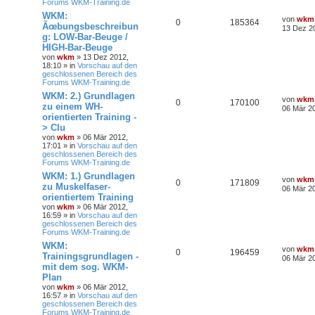
Forums WKM-Training.de
WKM:
von
wkm
0
185364
Ãœbungsbeschreibun
13 Dez 2
g: LOW-Bar-Beuge /
HIGH-Bar-Beuge
von
wkm
» 13 Dez 2012,
18:10 » in
Vorschau auf den
geschlossenen Bereich des
Forums WKM-Training.de
WKM: 2.) Grundlagen
von
wkm
0
170100
zu einem WH-
06 Mär 20
orientierten Training -
> Clu
von
wkm
» 06 Mär 2012,
17:01 » in
Vorschau auf den
geschlossenen Bereich des
Forums WKM-Training.de
WKM: 1.) Grundlagen
von
wkm
0
171809
zu Muskelfaser-
06 Mär 20
orientiertem Training
von
wkm
» 06 Mär 2012,
16:59 » in
Vorschau auf den
geschlossenen Bereich des
Forums WKM-Training.de
WKM:
von
wkm
0
196459
Trainingsgrundlagen -
06 Mär 20
mit dem sog. WKM-
Plan
von
wkm
» 06 Mär 2012,
16:57 » in
Vorschau auf den
geschlossenen Bereich des
Forums WKM-Training.de