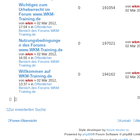
Wichtiges zum
von
wkm
0
191054
Urheberrecht im
02 Mär 20
Forum www.WKM-
Training.de
von
wkm
» 02 Mär 2012,
17:04 » in
Öffentlicher
Bereich des Forums WKM-
Training.de
Nutzungsbedingunge
von
wkm
0
197021
n des Forums
02 Mär 20
www.WKM-Training.de
von
wkm
» 02 Mär 2012,
16:55 » in
Öffentlicher
Bereich des Forums WKM-
Training.de
Willkommen auf
von
wkm
0
194162
WKM-Training.de
02 Mär 20
von
wkm
» 02 Mär 2012,
13:37 » in
Öffentlicher
Bereich des Forums WKM-
Training.de
D
Zur erweiterten Suche
Foren-Übersicht
Kontakt
Al
Style developer by
forum tricolor tv
,
Powered by
phpBB
® Forum Software © phpBB Limi
Deutsche Übersetzung durch
phpBB.de