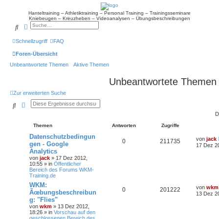
Hanteltraining – Athletiktraining – Personal Training – Trainingsseminare
Kniebeugen – Kreuzheben – Videoanalysen – Übungsbeschreibungen
Suche
Erweiterte Suche
Schnellzugriff
FAQ
Foren-Übersicht
Unbeantwortete Themen
Aktive Themen
Unbeantwortete Themen
Zur erweiterten Suche
Suche
Erweiterte Suche
D
Themen
Antworten
Zugriffe
Datenschutzbedingun
von
jack
0
211735
gen - Google
17 Dez 2
Analytics
von
jack
» 17 Dez 2012,
10:55 » in
Öffentlicher
Bereich des Forums WKM-
Training.de
WKM:
von
wkm
0
201222
Ãœbungsbeschreibun
13 Dez 2
g: "Flies"
von
wkm
» 13 Dez 2012,
18:26 » in
Vorschau auf den
geschlossenen Bereich des