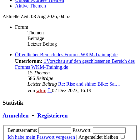
Unbeantwortete Themen
Aktive Themen
Aktuelle Zeit: 08 Aug 2026, 04:52
Forum
Themen
Beiträge
Letzter Beitrag
Öffentlicher Bereich des Forums WKM-Training.de
Unterforum:
Vorschau auf den geschlossenen Bereich des
Forums WKM-Training.de
15
Themen
586
Beiträge
Letzter Beitrag
Re: Rise and shine: Bike: Sai…
Neuester
von
wkm
02 Dez 2023, 16:19
Beitrag
Statistik
Anmelden
•
Registrieren
Benutzername:
Passwort:
Ich habe mein Passwort vergessen
|
Angemeldet bleiben