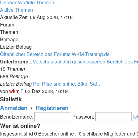
Unbeantwortete Themen
Aktive Themen
Aktuelle Zeit: 06 Aug 2026, 17:16
Forum
Themen
Beiträge
Letzter Beitrag
Öffentlicher Bereich des Forums WKM-Training.de
Unterforum:
Vorschau auf den geschlossenen Bereich des 
15
Themen
586
Beiträge
Letzter Beitrag
Re: Rise and shine: Bike: Sai…
Neuester
von
wkm
02 Dez 2023, 16:19
Beitrag
Statistik
Anmelden
•
Registrieren
Benutzername:
Passwort:
Ic
Wer ist online?
Insgesamt sind
0
Besucher online :: 0 sichtbare Mitglieder und 