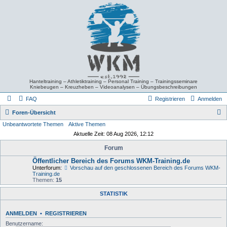
Hanteltraining – Athletiktraining – Personal Training – Trainingsseminare
Kniebeugen – Kreuzheben – Videoanalysen – Übungsbeschreibungen
FAQ
Registrieren
Anmelden
S
Foren-Übersicht
Unbeantwortete Themen
Aktive Themen
u
Aktuelle Zeit: 08 Aug 2026, 12:12
c
Forum
h
Öffentlicher Bereich des Forums WKM-Training.de
e
Unterforum:
Vorschau auf den geschlossenen Bereich des Forums WKM-
Training.de
Themen:
15
STATISTIK
ANMELDEN
•
REGISTRIEREN
Benutzername: