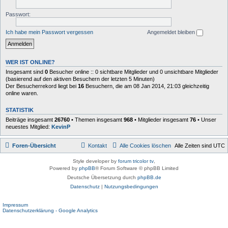
Passwort:
Ich habe mein Passwort vergessen
Angemeldet bleiben
WER IST ONLINE?
Insgesamt sind
0
Besucher online :: 0 sichtbare Mitglieder und 0 unsichtbare Mitglieder
(basierend auf den aktiven Besuchern der letzten 5 Minuten)
Der Besucherrekord liegt bei
16
Besuchern, die am 08 Jan 2014, 21:03 gleichzeitig
online waren.
STATISTIK
Beiträge insgesamt
26760
• Themen insgesamt
968
• Mitglieder insgesamt
76
• Unser
neuestes Mitglied:
KevinP
Foren-Übersicht
Kontakt
Alle Cookies löschen
Alle Zeiten sind
UTC
Style developer by
forum tricolor tv
,
Powered by
phpBB
® Forum Software © phpBB Limited
Deutsche Übersetzung durch
phpBB.de
Datenschutz
|
Nutzungsbedingungen
Impressum
Datenschutzerklärung - Google Analytics