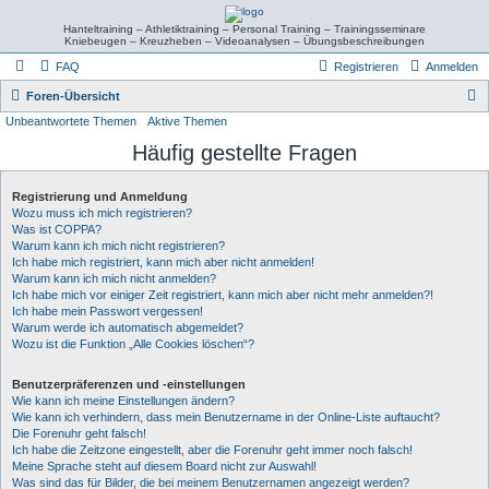
Hanteltraining – Athletiktraining – Personal Training – Trainingsseminare
Kniebeugen – Kreuzheben – Videoanalysen – Übungsbeschreibungen
FAQ
Registrieren
Anmelden
S
Foren-Übersicht
Unbeantwortete Themen
Aktive Themen
u
Häufig gestellte Fragen
c
h
Registrierung und Anmeldung
e
Wozu muss ich mich registrieren?
Was ist COPPA?
Warum kann ich mich nicht registrieren?
Ich habe mich registriert, kann mich aber nicht anmelden!
Warum kann ich mich nicht anmelden?
Ich habe mich vor einiger Zeit registriert, kann mich aber nicht mehr anmelden?!
Ich habe mein Passwort vergessen!
Warum werde ich automatisch abgemeldet?
Wozu ist die Funktion „Alle Cookies löschen“?
Benutzerpräferenzen und -einstellungen
Wie kann ich meine Einstellungen ändern?
Wie kann ich verhindern, dass mein Benutzername in der Online-Liste auftaucht?
Die Forenuhr geht falsch!
Ich habe die Zeitzone eingestellt, aber die Forenuhr geht immer noch falsch!
Meine Sprache steht auf diesem Board nicht zur Auswahl!
Was sind das für Bilder, die bei meinem Benutzernamen angezeigt werden?