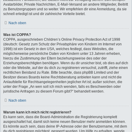
Avatarbilder, Private Nachrichten, E-Mail-Versand an andere Mitglieder, Beitritt
zu Benutzergruppen und so weiter. Wir empfehlen dir eine Anmeldung, da sie
schnell erledigt ist und dir zahlreiche Vorteile bietet.
Nach oben
Was ist COPPA?
COPPA, ausgeschrieben Children’s Online Privacy Protection Act of 1998
(deutsch: Gesetz zum Schutz der Privatsphäre von Kindern im Internet von
1998) ist ein Gesetz in den USA, welches festlegt, dass Websites, die
möglicherweise persönliche Daten von Kindern unter 13 Jahren erheben,
hierzu die Zustimmung der Eltern beziehungsweise des oder der
Erziehungsberechtigten benötigen. Wenn du dir unsicher bist, ob dies auf dich
oder die Website, auf der du dich zu registrieren versuchst, zutrifft, ziehe einen
rechtlichen Beistand zu Rate. Bitte beachte, dass phpBB Limited und der
Besitzer dieses Boards keine Rechtsberatung anbieten kann und nicht die
Anlaufstelle für Rechtsangelegenheiten jeglicher Art ist; außer solchen, die
unter der Frage „An wen soll ich mich wenden, falls es Beschwerden oder
juristische Anfragen zu diesem Forum gibt?“ behandelt werden.
Nach oben
Warum kann ich mich nicht registrieren?
Es kann sein, dass die Board-Administration die Registrierung komplett
ausgeschaltet hat, damit sich keine neuen Benutzer mehr anmelden können.
Es könnte auch sein, dass deine IP-Adresse oder der Benutzername, mit dem
du dich registrieren möchtest, gesperrt wurden. Um Hilfe zu erhalten, wende