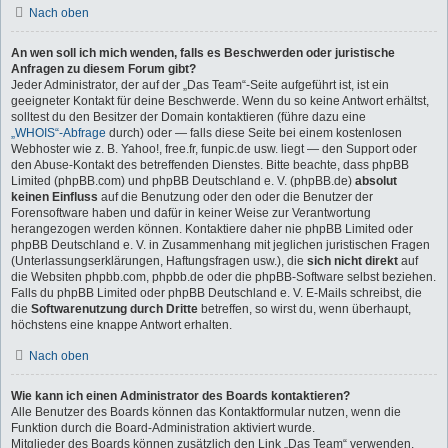
Nach oben
An wen soll ich mich wenden, falls es Beschwerden oder juristische
Anfragen zu diesem Forum gibt?
Jeder Administrator, der auf der „Das Team“-Seite aufgeführt ist, ist ein
geeigneter Kontakt für deine Beschwerde. Wenn du so keine Antwort erhältst,
solltest du den Besitzer der Domain kontaktieren (führe dazu eine
„WHOIS“-Abfrage
durch) oder — falls diese Seite bei einem kostenlosen
Webhoster wie z. B. Yahoo!, free.fr, funpic.de usw. liegt — den Support oder
den Abuse-Kontakt des betreffenden Dienstes. Bitte beachte, dass phpBB
Limited (phpBB.com) und phpBB Deutschland e. V. (phpBB.de)
absolut
keinen Einfluss
auf die Benutzung oder den oder die Benutzer der
Forensoftware haben und dafür in keiner Weise zur Verantwortung
herangezogen werden können. Kontaktiere daher nie phpBB Limited oder
phpBB Deutschland e. V. in Zusammenhang mit jeglichen juristischen Fragen
(Unterlassungserklärungen, Haftungsfragen usw.), die
sich nicht direkt
auf
die Websiten phpbb.com, phpbb.de oder die phpBB-Software selbst beziehen.
Falls du phpBB Limited oder phpBB Deutschland e. V. E-Mails schreibst, die
die
Softwarenutzung durch Dritte
betreffen, so wirst du, wenn überhaupt,
höchstens eine knappe Antwort erhalten.
Nach oben
Wie kann ich einen Administrator des Boards kontaktieren?
Alle Benutzer des Boards können das Kontaktformular nutzen, wenn die
Funktion durch die Board-Administration aktiviert wurde.
Mitglieder des Boards können zusätzlich den Link „Das Team“ verwenden.