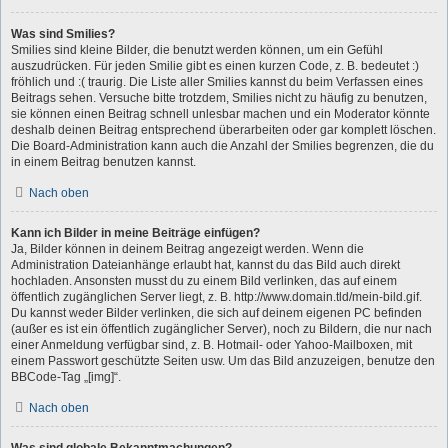
Was sind Smilies?
Smilies sind kleine Bilder, die benutzt werden können, um ein Gefühl
auszudrücken. Für jeden Smilie gibt es einen kurzen Code, z. B. bedeutet :)
fröhlich und :( traurig. Die Liste aller Smilies kannst du beim Verfassen eines
Beitrags sehen. Versuche bitte trotzdem, Smilies nicht zu häufig zu benutzen,
sie können einen Beitrag schnell unlesbar machen und ein Moderator könnte
deshalb deinen Beitrag entsprechend überarbeiten oder gar komplett löschen.
Die Board-Administration kann auch die Anzahl der Smilies begrenzen, die du
in einem Beitrag benutzen kannst.
Nach oben
Kann ich Bilder in meine Beiträge einfügen?
Ja, Bilder können in deinem Beitrag angezeigt werden. Wenn die
Administration Dateianhänge erlaubt hat, kannst du das Bild auch direkt
hochladen. Ansonsten musst du zu einem Bild verlinken, das auf einem
öffentlich zugänglichen Server liegt, z. B. http://www.domain.tld/mein-bild.gif.
Du kannst weder Bilder verlinken, die sich auf deinem eigenen PC befinden
(außer es ist ein öffentlich zugänglicher Server), noch zu Bildern, die nur nach
einer Anmeldung verfügbar sind, z. B. Hotmail- oder Yahoo-Mailboxen, mit
einem Passwort geschützte Seiten usw. Um das Bild anzuzeigen, benutze den
BBCode-Tag „[img]“.
Nach oben